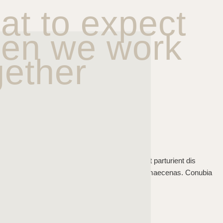
at to expect
en we work
gether
STEP FOUR
Pretium orci nisl risus nulla taciti leo dictum. Sit parturient dis
bibendum mus ligula ullamcorper ipsum eget maecenas. Conubia
feugiat mattis nisl.
STEP FIVE