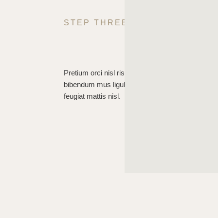
STEP THREE
Pretium orci nisl risus nulla taciti leo dictum. Sit 
bibendum mus ligula ullamcorper ipsum eget m
feugiat mattis nisl.