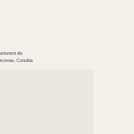
parturient dis
aecenas. Conubia
parturient dis
aecenas. Conubia