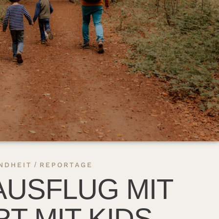
/
NDHEIT
REPORTAGE
AUSFLUG MIT
T MIT KIDS –