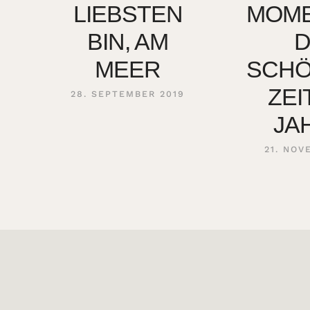
LIEBSTEN
MOME
BIN, AM
MEER
SCH
ZEI
28. SEPTEMBER 2019
JA
21. NOV