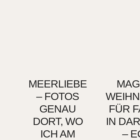
MEERLIEBE
MAG
– FOTOS
WEIH
GENAU
FÜR F
DORT, WO
IN DA
ICH AM
– 